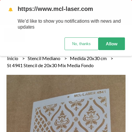
Tenemos envios a todo el pais!........ Los envios Por MENOR se
https://www.mcl-laser.com
🔔
realizan 48 hs habiles porteriores al pago , los pedidos por
MAYOR se envian 7 dias posteriores al pago del pedido
We’d like to show you notifications with news and
updates
0
Allow
No, thanks
Inicio
Stencil Mediano
Medida 20x30 cm
St 4941 Stencil de 20x30 Mix Media Fondo