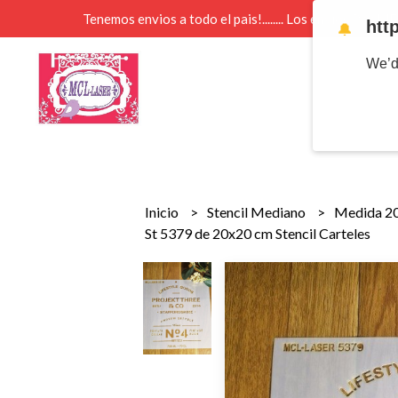
Tenemos envios a todo el pais!........ Los envios Por 
htt
🔔
We’d
Inicio
Stencil Mediano
Medida 2
St 5379 de 20x20 cm Stencil Carteles