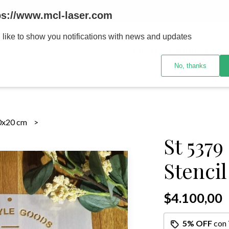
MENOR se realizan 48 hs habiles porteriores al pago , los pedidos po
ps://www.mcl-laser.com
 like to show you notifications with news and updates
INICIO
PRODUCTOS
No, thanks
0x20 cm
St 537
Stencil
$4.100,00
5% OFF
con