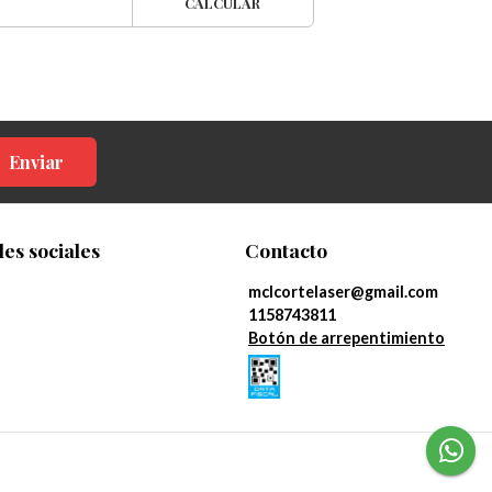
CALCULAR
Enviar
es sociales
Contacto
mclcortelaser@gmail.com
1158743811
Botón de arrepentimiento