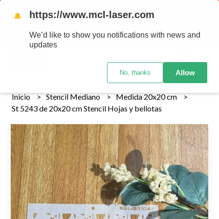
Tenemos envios a todo el pais!........ Los envios Por MENOR se
https://www.mcl-laser.com
🔔
realizan 48 hs habiles porteriores al pago , los pedidos por
MAYOR se envian 7 dias posteriores al pago del pedido
We’d like to show you notifications with news and
updates
0
Allow
No, thanks
Inicio
Stencil Mediano
Medida 20x20 cm
St 5243 de 20x20 cm Stencil Hojas y bellotas