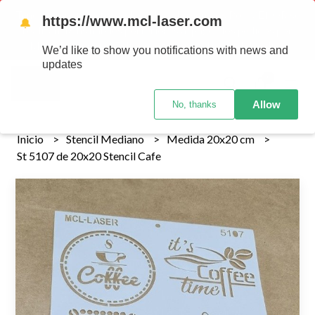
Tenemos envios a todo el pais!........ Los envios Por MENOR se
https://www.mcl-laser.com
🔔
realizan 48 hs habiles porteriores al pago , los pedidos por
MAYOR se envian 7 dias posteriores al pago del pedido
We’d like to show you notifications with news and
updates
0
Allow
No, thanks
Inicio
Stencil Mediano
Medida 20x20 cm
St 5107 de 20x20 Stencil Cafe