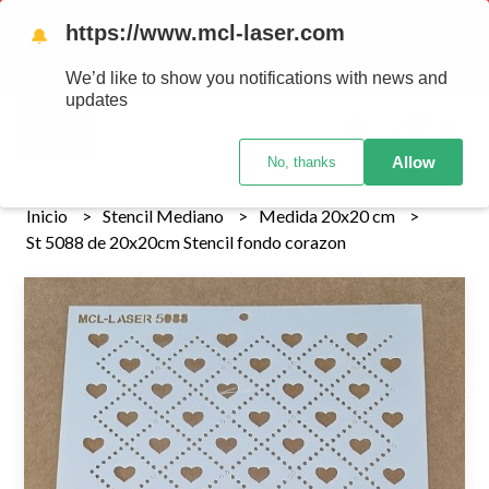
Tenemos envios a todo el pais!........ Los envios Por MENOR se
https://www.mcl-laser.com
🔔
realizan 48 hs habiles porteriores al pago , los pedidos por
MAYOR se envian 7 dias posteriores al pago del pedido
We’d like to show you notifications with news and
updates
0
Allow
No, thanks
Inicio
Stencil Mediano
Medida 20x20 cm
St 5088 de 20x20cm Stencil fondo corazon