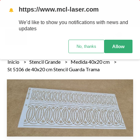
Tenemos envios a todo el pais!........ Los envios Por MENOR se
https://www.mcl-laser.com
🔔
realizan 48 hs habiles porteriores al pago , los pedidos por
MAYOR se envian 7 dias posteriores al pago del pedido
We’d like to show you notifications with news and
updates
0
Allow
No, thanks
Inicio
Stencil Grande
Medida 40x20 cm
St 5106 de 40x20 cm Stencil Guarda Trama