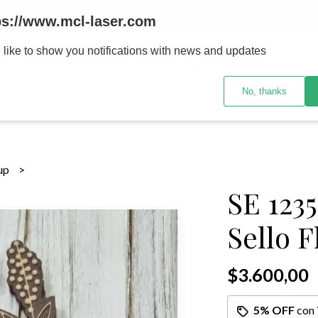
MENOR se realizan 48 hs habiles porteriores al pago , los pedidos po
ps://www.mcl-laser.com
 like to show you notifications with news and updates
INICIO
PRODUCTOS
No, thanks
sup
SE 123
Sello F
$3.600,00
5% OFF
con