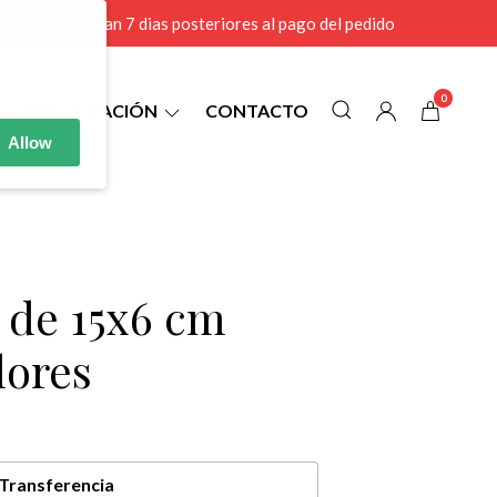
r MAYOR se envian 7 dias posteriores al pago del pedido
0
INFORMACIÓN
CONTACTO
Allow
5 de 15x6 cm
lores
Transferencia