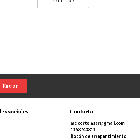
CALCULAR
Enviar
es sociales
Contacto
mclcortelaser@gmail.com
1158743811
Botón de arrepentimiento