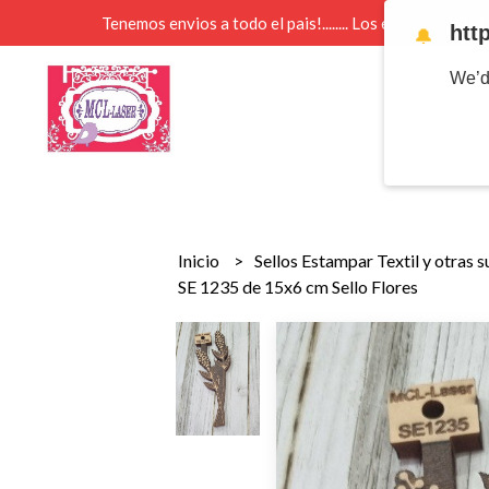
Tenemos envios a todo el pais!........ Los envios Por 
htt
🔔
We’d
Inicio
Sellos Estampar Textil y otras 
SE 1235 de 15x6 cm Sello Flores