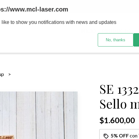
MENOR se realizan 48 hs habiles porteriores al pago , los pedidos po
ps://www.mcl-laser.com
 like to show you notifications with news and updates
INICIO
PRODUCTOS
No, thanks
sup
SE 133
Sello 
$1.600,00
5% OFF
con