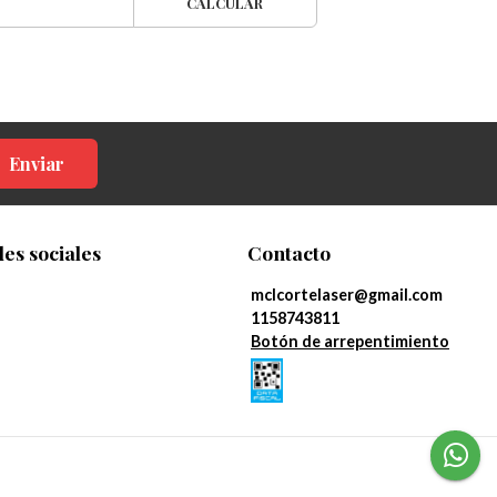
CALCULAR
Enviar
es sociales
Contacto
mclcortelaser@gmail.com
1158743811
Botón de arrepentimiento