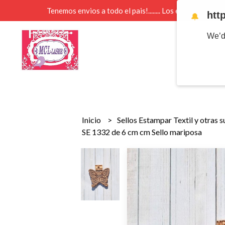
Tenemos envios a todo el pais!........ Los envios Por 
htt
🔔
We’d
Inicio
Sellos Estampar Textil y otras 
SE 1332 de 6 cm cm Sello mariposa