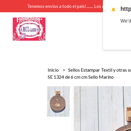
Tenemos envios a todo el pais!........ Los envios Por 
htt
🔔
We’d
Inicio
Sellos Estampar Textil y otras 
SE 1324 de 6 cm cm Sello Marino