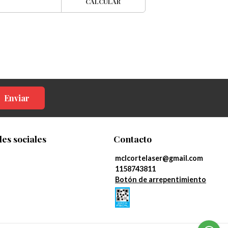
CALCULAR
Enviar
es sociales
Contacto
mclcortelaser@gmail.com
1158743811
Botón de arrepentimiento