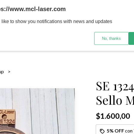
MENOR se realizan 48 hs habiles porteriores al pago , los pedidos po
ps://www.mcl-laser.com
 like to show you notifications with news and updates
INICIO
PRODUCTOS
No, thanks
sup
SE 132
Sello 
$1.600,00
5% OFF
con