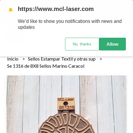
Tenemos envios a todo el pais!........ Los envios Por MENOR se
https://www.mcl-laser.com
🔔
realizan 48 hs habiles porteriores al pago , los pedidos por
MAYOR se envian 7 dias posteriores al pago del pedido
We’d like to show you notifications with news and
updates
0
Allow
No, thanks
Inicio
Sellos Estampar Textil y otras sup
Se 1316 de 8X8 Sellos Marino Caracol