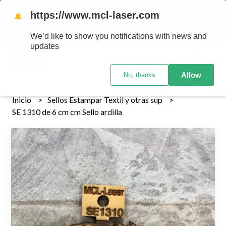
Tenemos envios a todo el pais!........ Los envios Por MENOR se
https://www.mcl-laser.com
🔔
realizan 48 hs habiles porteriores al pago , los pedidos por
MAYOR se envian 7 dias posteriores al pago del pedido
We’d like to show you notifications with news and
updates
0
Allow
No, thanks
Inicio
Sellos Estampar Textil y otras sup
SE 1310 de 6 cm cm Sello ardilla