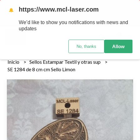
Tenemos envios a todo el pais!........ Los envios Por MENOR se
https://www.mcl-laser.com
🔔
realizan 48 hs habiles porteriores al pago , los pedidos por
MAYOR se envian 7 dias posteriores al pago del pedido
We’d like to show you notifications with news and
updates
0
Allow
No, thanks
Inicio
Sellos Estampar Textil y otras sup
SE 1284 de 8 cm cm Sello Limon