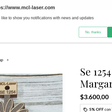
MENOR se realizan 48 hs habiles porteriores al pago , los pedidos po
ps://www.mcl-laser.com
 like to show you notifications with news and updates
INICIO
PRODUCTOS
No, thanks
sup
Se 1254
Margar
$3.600,00
5% OFF
con