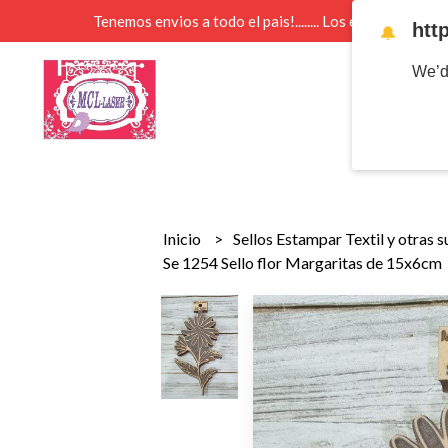
Tenemos envios a todo el pais!........ Los envios Por 
htt
🔔
We’d
Inicio
Sellos Estampar Textil y otras 
Se 1254 Sello flor Margaritas de 15x6cm