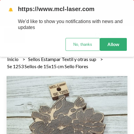
Tenemos envios a todo el pais!........ Los envios Por MENOR se
https://www.mcl-laser.com
🔔
realizan 48 hs habiles porteriores al pago , los pedidos por
MAYOR se envian 7 dias posteriores al pago del pedido
We’d like to show you notifications with news and
updates
0
Allow
No, thanks
Inicio
Sellos Estampar Textil y otras sup
Se 1253 Sellos de 15x15 cm Sello Flores