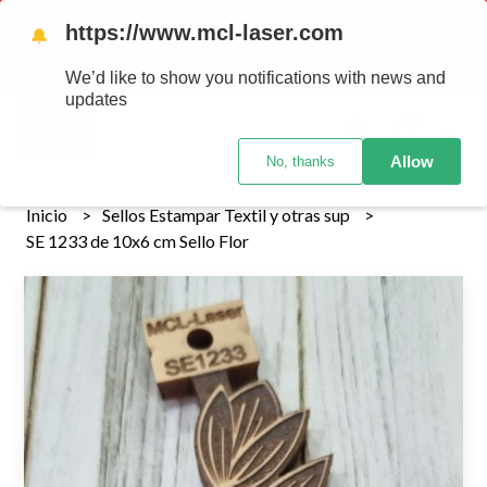
Tenemos envios a todo el pais!........ Los envios Por MENOR se
https://www.mcl-laser.com
🔔
realizan 48 hs habiles porteriores al pago , los pedidos por
MAYOR se envian 7 dias posteriores al pago del pedido
We’d like to show you notifications with news and
updates
0
Allow
No, thanks
Inicio
Sellos Estampar Textil y otras sup
SE 1233 de 10x6 cm Sello Flor