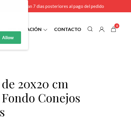
r MAYOR se envian 7 dias posteriores al pago del pedido
0
INFORMACIÓN
CONTACTO
Allow
9 de 20x20 cm
l Fondo Conejos
s