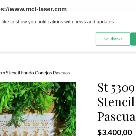
MENOR se realizan 48 hs habiles porteriores al pago , los pedidos po
ps://www.mcl-laser.com
 like to show you notifications with news and updates
INICIO
PRODUCTOS
No, thanks
cm Stencil Fondo Conejos Pascuas
St 530
Stenci
Pascua
$3.400,00