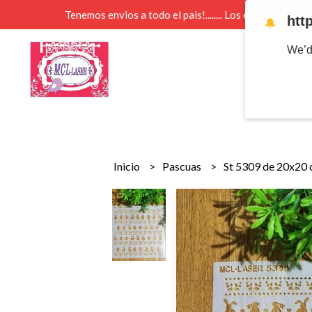
Tenemos envios a todo el pais!........ Los envios Por 
htt
🔔
We’d
Inicio
Pascuas
St 5309 de 20x20 