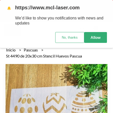
Tenemos envios a todo el pais!........ Los envios Por MENOR se
https://www.mcl-laser.com
🔔
realizan 48 hs habiles porteriores al pago , los pedidos por
MAYOR se envian 7 dias posteriores al pago del pedido
We’d like to show you notifications with news and
updates
0
Allow
No, thanks
Inicio
Pascuas
St 4490 de 20x30 cm Stencil Huevos Pascua