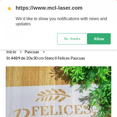
Tenemos envios a todo el pais!........ Los envios Por MENOR se
https://www.mcl-laser.com
🔔
realizan 48 hs habiles porteriores al pago , los pedidos por
MAYOR se envian 7 dias posteriores al pago del pedido
We’d like to show you notifications with news and
updates
0
Allow
No, thanks
Inicio
Pascuas
St 4489 de 20x30 cm Stencil Felices Pascuas