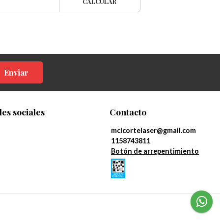
CALCULAR
Enviar
es sociales
Contacto
mclcortelaser@gmail.com
1158743811
Botón de arrepentimiento