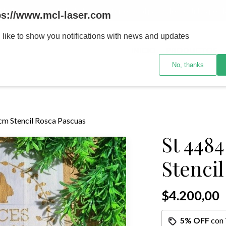
MENOR se realizan 48 hs habiles porteriores al pago , los pedidos po
ps://www.mcl-laser.com
 like to show you notifications with news and updates
INICIO
PRODUCTOS
No, thanks
cm Stencil Rosca Pascuas
St 448
Stenci
$4.200,00
5% OFF
con