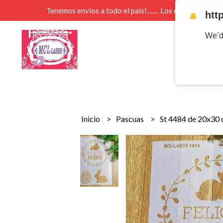
Tenemos envios a todo el pais!........ Los envios Por 
htt
🔔
We’d
Inicio
Pascuas
St 4484 de 20x30 