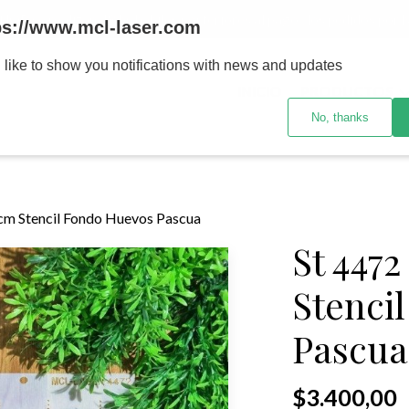
MENOR se realizan 48 hs habiles porteriores al pago , los pedidos po
ps://www.mcl-laser.com
 like to show you notifications with news and updates
INICIO
PRODUCTOS
No, thanks
cm Stencil Fondo Huevos Pascua
St 447
Stenci
Pascua
$3.400,00