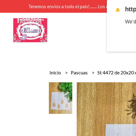
Tenemos envios a todo el pais!........ Los envios Por 
htt
🔔
We’d
Inicio
Pascuas
St 4472 de 20x20 