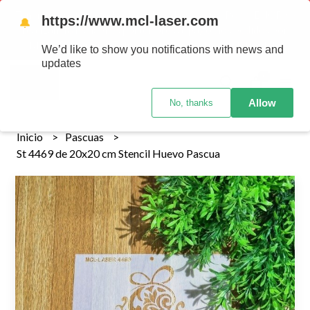
Tenemos envios a todo el pais!........ Los envios Por MENOR se
https://www.mcl-laser.com
🔔
realizan 48 hs habiles porteriores al pago , los pedidos por
MAYOR se envian 7 dias posteriores al pago del pedido
We’d like to show you notifications with news and
updates
0
Allow
No, thanks
Inicio
Pascuas
St 4469 de 20x20 cm Stencil Huevo Pascua