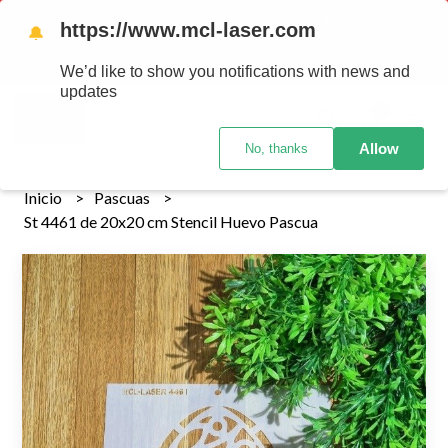
Tenemos envios a todo el pais!........ Los envios Por MENOR se
https://www.mcl-laser.com
🔔
realizan 48 hs habiles porteriores al pago , los pedidos por
MAYOR se envian 7 dias posteriores al pago del pedido
We’d like to show you notifications with news and
updates
0
Allow
No, thanks
Inicio
Pascuas
St 4461 de 20x20 cm Stencil Huevo Pascua