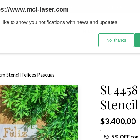
MENOR se realizan 48 hs habiles porteriores al pago , los pedidos po
ps://www.mcl-laser.com
 like to show you notifications with news and updates
INICIO
PRODUCTOS
No, thanks
m Stencil Felices Pascuas
St 445
Stencil
$3.400,00
5% OFF
con