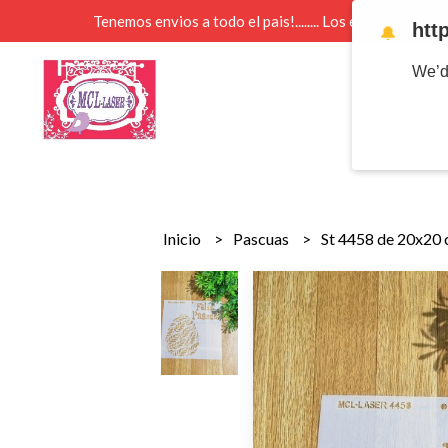
Tenemos envios a todo el pais!........ Los envios Por 
htt
🔔
We’d
Inicio
Pascuas
St 4458 de 20x20 c