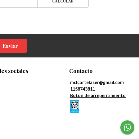
CALCULAR
Enviar
es sociales
Contacto
mclcortelaser@gmail.com
1158743811
Botón de arrepentimiento