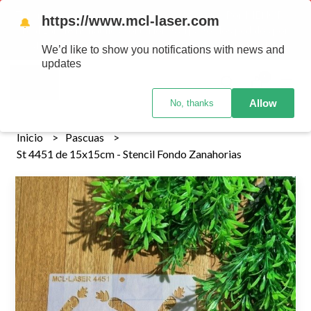
Tenemos envios a todo el pais!........ Los envios Por MENOR se
https://www.mcl-laser.com
🔔
realizan 48 hs habiles porteriores al pago , los pedidos por
MAYOR se envian 7 dias posteriores al pago del pedido
We’d like to show you notifications with news and
updates
0
Allow
No, thanks
Inicio
Pascuas
St 4451 de 15x15cm - Stencil Fondo Zanahorias