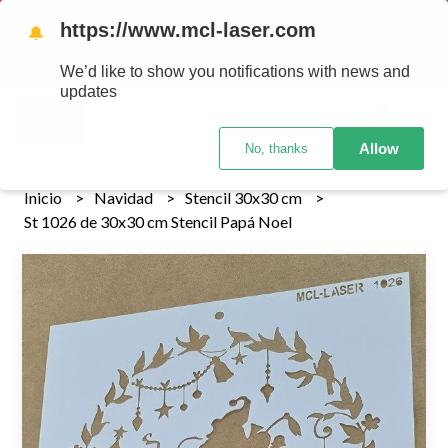
Tenemos envios a todo el pais!........ Los envios Por MENOR se
https://www.mcl-laser.com
🔔
realizan 48 hs habiles porteriores al pago , los pedidos por
MAYOR se envian 7 dias posteriores al pago del pedido
We’d like to show you notifications with news and
updates
0
Allow
No, thanks
Inicio
Navidad
Stencil 30x30 cm
St 1026 de 30x30 cm Stencil Papá Noel