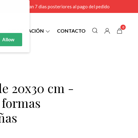
r MAYOR se envian 7 dias posteriores al pago del pedido
0
INFORMACIÓN
CONTACTO
Allow
 de 20x30 cm -
l formas
ñas