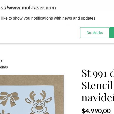
MENOR se realizan 48 hs habiles porteriores al pago , los pedidos po
ps://www.mcl-laser.com
 like to show you notifications with news and updates
INICIO
PRODUCTOS
No, thanks
deñas
St 991
Stenci
navide
$4.990,00