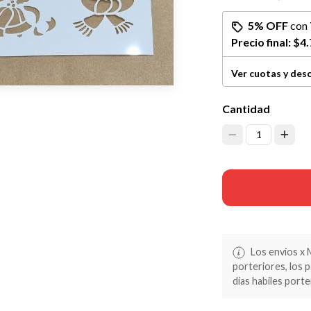
5% OFF
con
Precio final:
$4.
Ver cuotas y des
Cantidad
1
Los envios x 
porteriores, los 
dias habiles porte