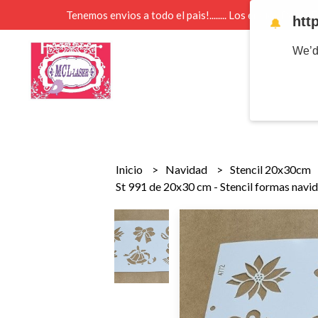
Tenemos envios a todo el pais!........ Los envios Por 
htt
🔔
We’d
Inicio
Navidad
Stencil 20x30cm
St 991 de 20x30 cm - Stencil formas navi