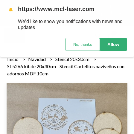
Tenemos envios a todo el pais!........ Los envios Por MENOR se
https://www.mcl-laser.com
🔔
realizan 48 hs habiles porteriores al pago , los pedidos por
MAYOR se envian 7 dias posteriores al pago del pedido
We’d like to show you notifications with news and
updates
0
Allow
No, thanks
Inicio
Navidad
Stencil 20x30cm
St 5266 kit de 20x30cm - Stencil Cartelitos naviveños con
adornos MDF 10cm