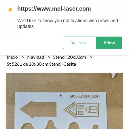
Tenemos envios a todo el pais!........ Los envios Por MENOR se
https://www.mcl-laser.com
🔔
realizan 48 hs habiles porteriores al pago , los pedidos por
MAYOR se envian 7 dias posteriores al pago del pedido
We’d like to show you notifications with news and
updates
0
Allow
No, thanks
Inicio
Navidad
Stencil 20x30cm
St 5261 de 20x30 cm Stencil Casita