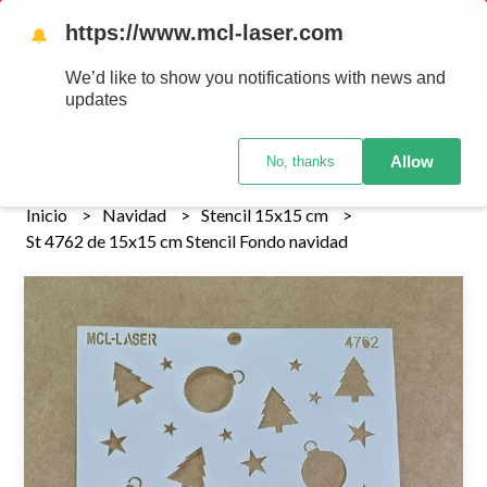
Tenemos envios a todo el pais!........ Los envios Por MENOR se
https://www.mcl-laser.com
🔔
realizan 48 hs habiles porteriores al pago , los pedidos por
MAYOR se envian 7 dias posteriores al pago del pedido
We’d like to show you notifications with news and
updates
0
Allow
No, thanks
Inicio
Navidad
Stencil 15x15 cm
St 4762 de 15x15 cm Stencil Fondo navidad