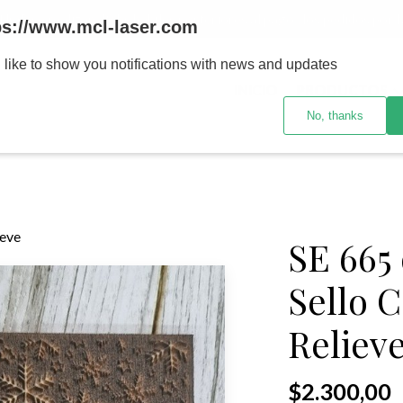
MENOR se realizan 48 hs habiles porteriores al pago , los pedidos po
ps://www.mcl-laser.com
 like to show you notifications with news and updates
INICIO
PRODUCTOS
No, thanks
ieve
SE 665
Sello C
Reliev
$2.300,00