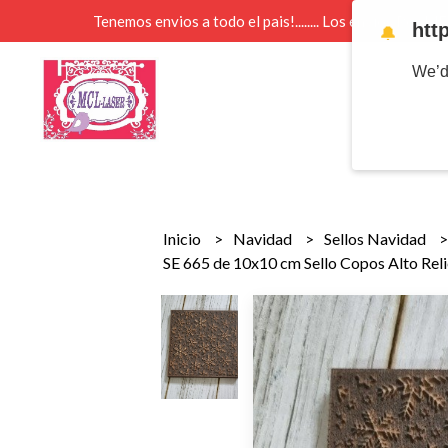
Tenemos envios a todo el pais!........ Los envios Por 
htt
🔔
We’d
Inicio
Navidad
Sellos Navidad
SE 665 de 10x10 cm Sello Copos Alto Rel