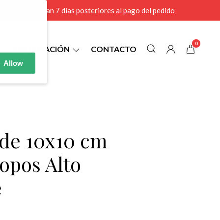
r MAYOR se envian 7 dias posteriores al pago del pedido
0
INFORMACIÓN
CONTACTO
Allow
 de 10x10 cm
opos Alto
e