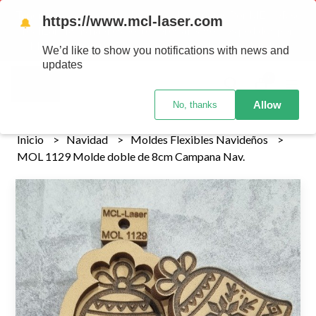
Tenemos envios a todo el pais!........ Los envios Por MENOR se
https://www.mcl-laser.com
🔔
realizan 48 hs habiles porteriores al pago , los pedidos por
MAYOR se envian 7 dias posteriores al pago del pedido
We’d like to show you notifications with news and
updates
0
Allow
No, thanks
Inicio
Navidad
Moldes Flexibles Navideños
MOL 1129 Molde doble de 8cm Campana Nav.