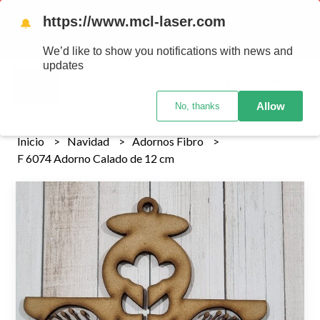
Tenemos envios a todo el pais!........ Los envios Por MENOR se
https://www.mcl-laser.com
🔔
realizan 48 hs habiles porteriores al pago , los pedidos por
MAYOR se envian 7 dias posteriores al pago del pedido
We’d like to show you notifications with news and
updates
0
Allow
No, thanks
Inicio
Navidad
Adornos Fibro
F 6074 Adorno Calado de 12 cm