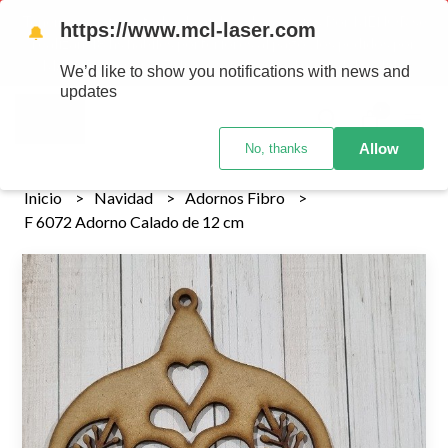
Tenemos envios a todo el pais!........ Los envios Por MENOR se
https://www.mcl-laser.com
🔔
realizan 48 hs habiles porteriores al pago , los pedidos por
MAYOR se envian 7 dias posteriores al pago del pedido
We’d like to show you notifications with news and
updates
0
Allow
No, thanks
Inicio
Navidad
Adornos Fibro
F 6072 Adorno Calado de 12 cm