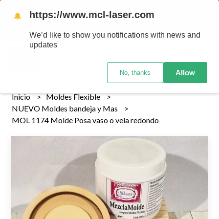
Tenemos envios a todo el pais!........ Los envios Por MENOR se
https://www.mcl-laser.com
🔔
realizan 48 hs habiles porteriores al pago , los pedidos por
MAYOR se envian 7 dias posteriores al pago del pedido
We’d like to show you notifications with news and
updates
0
Allow
No, thanks
Inicio
Moldes Flexible
NUEVO Moldes bandeja y Mas
MOL 1174 Molde Posa vaso o vela redondo