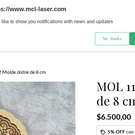
MENOR se realizan 48 hs habiles porteriores al pago , los pedidos po
ps://www.mcl-laser.com
 like to show you notifications with news and updates
INICIO
PRODUCTOS
No, thanks
 Molde doble de 8 cm
MOL 11
de 8 c
$6.500,00
5% OFF
con