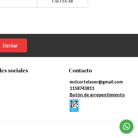
CALCULAR
Enviar
es sociales
Contacto
mclcortelaser@gmail.com
1158743811
Botón de arrepentimiento