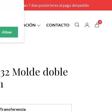
r MAYOR se envian 7 dias posteriores al pago del pedido
0
INFORMACIÓN
CONTACTO
Allow
32 Molde doble
m
Transferencia