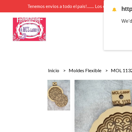
Tenemos envios a todo el pais!........ Los envios Por 
htt
🔔
We’d
Inicio
Moldes Flexible
MOL 1132