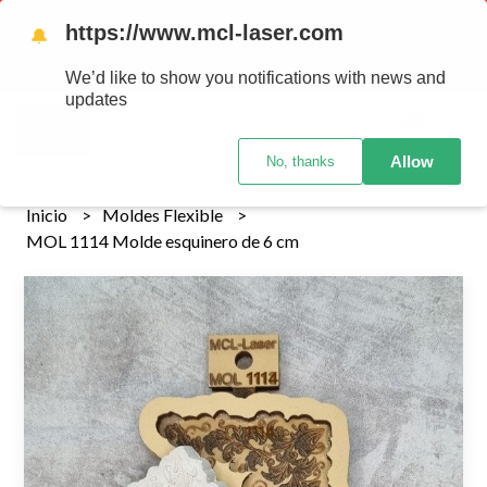
Tenemos envios a todo el pais!........ Los envios Por MENOR se
https://www.mcl-laser.com
🔔
realizan 48 hs habiles porteriores al pago , los pedidos por
MAYOR se envian 7 dias posteriores al pago del pedido
We’d like to show you notifications with news and
updates
0
Allow
No, thanks
Inicio
Moldes Flexible
MOL 1114 Molde esquinero de 6 cm