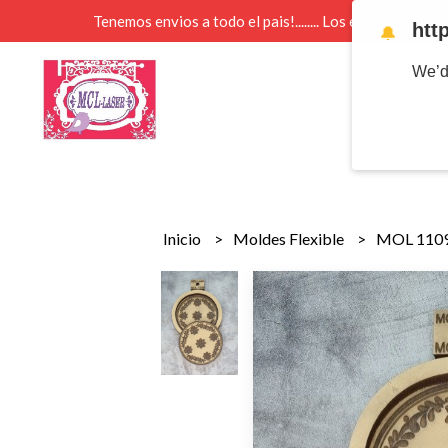
Tenemos envios a todo el pais!........ Los envios Por 
htt
🔔
We’d
Inicio
Moldes Flexible
MOL 1109