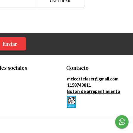
CALCULAR
Enviar
es sociales
Contacto
mclcortelaser@gmail.com
1158743811
Botón de arrepentimiento