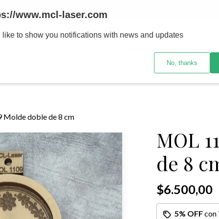
MENOR se realizan 48 hs habiles porteriores al pago , los pedidos po
ps://www.mcl-laser.com
 like to show you notifications with news and updates
INICIO
PRODUCTOS
No, thanks
 Molde doble de 8 cm
MOL 11
de 8 c
$6.500,00
5% OFF
con