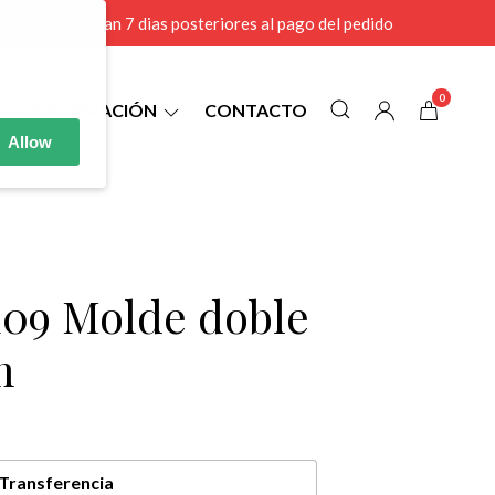
r MAYOR se envian 7 dias posteriores al pago del pedido
0
INFORMACIÓN
CONTACTO
Allow
09 Molde doble
m
Transferencia