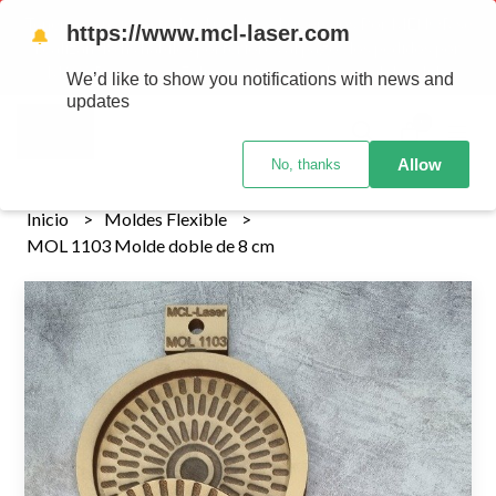
Tenemos envios a todo el pais!........ Los envios Por MENOR se
https://www.mcl-laser.com
🔔
realizan 48 hs habiles porteriores al pago , los pedidos por
MAYOR se envian 7 dias posteriores al pago del pedido
We’d like to show you notifications with news and
updates
0
Allow
No, thanks
Inicio
Moldes Flexible
MOL 1103 Molde doble de 8 cm