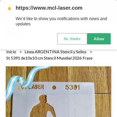
Tenemos envios a todo el pais!........ Los envios Por MENOR se
https://www.mcl-laser.com
🔔
realizan 48 hs habiles porteriores al pago , los pedidos por
MAYOR se envian 7 dias posteriores al pago del pedido
We’d like to show you notifications with news and
updates
0
Allow
No, thanks
Inicio
Linea ARGENTINA Stencil y Sellos
St 5391 de10x10 cm Stencil Mundial 2026 Frase