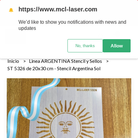
Tenemos envios a todo el pais!........ Los envios Por MENOR se
https://www.mcl-laser.com
🔔
realizan 48 hs habiles porteriores al pago , los pedidos por
MAYOR se envian 7 dias posteriores al pago del pedido
We’d like to show you notifications with news and
updates
0
Allow
No, thanks
Inicio
Linea ARGENTINA Stencil y Sellos
ST 5326 de 20x30 cm - Stencil Argentina Sol