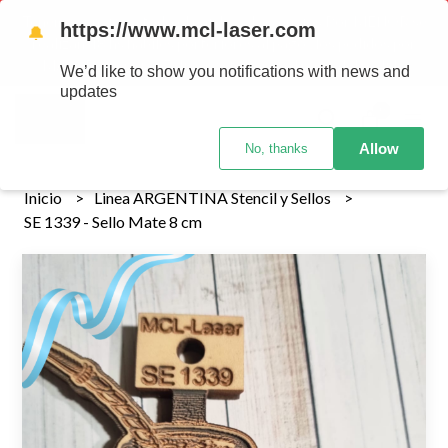
Tenemos envios a todo el pais!........ Los envios Por MENOR se
https://www.mcl-laser.com
🔔
realizan 48 hs habiles porteriores al pago , los pedidos por
MAYOR se envian 7 dias posteriores al pago del pedido
We’d like to show you notifications with news and
updates
0
Allow
No, thanks
Inicio
Linea ARGENTINA Stencil y Sellos
SE 1339 - Sello Mate 8 cm